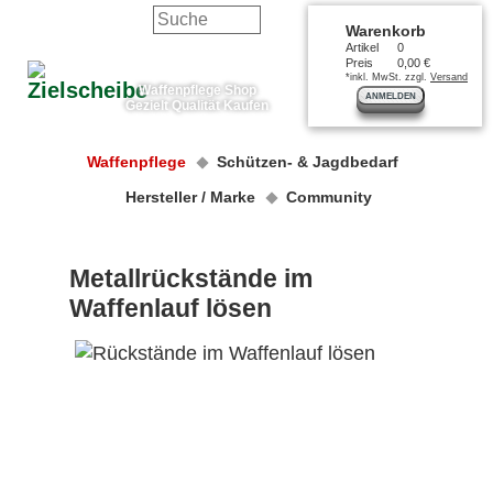
Warenkorb
Artikel
0
Preis
0,00 €
*inkl. MwSt. zzgl.
Versand
Waffenpflege Shop
ANMELDEN
Gezielt Qualität Kaufen
Waffenpflege
Schützen- & Jagdbedarf
Hersteller / Marke
Community
Metallrückstände im
Waffenlauf lösen