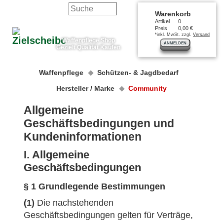
Warenkorb
Artikel
0
Preis
0,00 €
*inkl. MwSt. zzgl.
Versand
Waffenpflege Shop
ANMELDEN
Gezielt Qualität Kaufen
Waffenpflege
Schützen- & Jagdbedarf
Hersteller / Marke
Community
Allgemeine
Geschäftsbedingungen und
Kundeninformationen
I. Allgemeine
Geschäftsbedingungen
§ 1 Grundlegende Bestimmungen
(1)
Die nachstehenden
Geschäftsbedingungen gelten für Verträge,