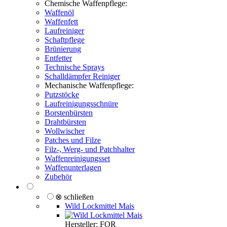
Chemische Waffenpflege:
Waffenöl
Waffenfett
Laufreiniger
Schaftpflege
Brünierung
Entfetter
Technische Sprays
Schalldämpfer Reiniger
Mechanische Waffenpflege:
Putzstöcke
Laufreinigungsschnüre
Borstenbürsten
Drahtbürsten
Wollwischer
Patches und Filze
Filz-, Werg- und Patchhalter
Waffenreinigungsset
Waffenunterlagen
Zubehör
⊗ schließen
Wild Lockmittel Mais
Hersteller: FOR