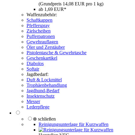
(Grundpreis 14,08 EUR pro 1 kg)
ab 1,69 EUR*
Waffenzubehör:
Schaftkappen
Pfefferspray
Zielscheiben
Pufferpatronen
Gewehrauflagen
Öler und Zerstäuber
Pistolentasche & Gewehrtasche
Geschenkartikel
Diabolos
Softair
Jagdbedarf:
Duft & Lockmittel
Trophäenbehandlung
Jagdhund-Bedarf
Insektenschutz
Messer
Lederpflege
⊗ schließen
Reinigungsunterlage für Kurzwaffen