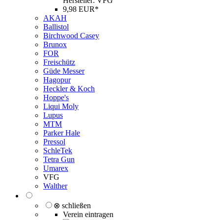
Hersteller: VFG
9,98 EUR*
AKAH
Ballistol
Birchwood Casey
Brunox
FOR
Freischütz
Güde Messer
Hagopur
Heckler & Koch
Hoppe's
Liqui Moly
Lupus
MTM
Parker Hale
Pressol
SchleTek
Tetra Gun
Umarex
VFG
Walther
⊗ schließen
Verein eintragen