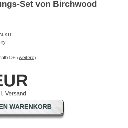
ungs-Set von Birchwood
N-KIT
sey
rhalb DE (
weitere
)
 EUR
DEN WARENKORB