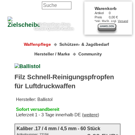
Warenkorb
Artikel
0
Preis
0,00 €
*inkl. MwSt. zzgl.
Versand
Waffenpflege Shop
ANMELDEN
Gezielt Qualität Kaufen
Waffenpflege
Schützen- & Jagdbedarf
Hersteller / Marke
Community
Filz Schnell-Reinigungspfropfen
für Luftdruckwaffen
Hersteller:
Ballistol
Sofort versandbereit
Lieferzeit 1 - 3 Tage innerhalb DE (
weitere
)
Kaliber .17 / 4 mm / 4,5 mm - 60 Stück
Artikelnummer:
23184