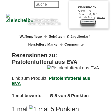
Warenkorb
Artikel
0
Preis
0,00 €
*inkl. MwSt. zzgl.
Versand
Waffenpflege Shop
ANMELDEN
Gezielt Qualität Kaufen
Waffenpflege
Schützen- & Jagdbedarf
Hersteller / Marke
Community
Rezensionen zu:
Pistolenfutteral aus EVA
Link zum Produkt:
Pistolenfutteral aus
EVA
1 mal bewertet — Ø 5 von 5 Punkten
1 mal