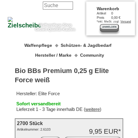
Warenkorb
Artikel
0
Preis
0,00 €
*inkl. MwSt. zzgl.
Versand
Waffenpflege Shop
ANMELDEN
Gezielt Qualität Kaufen
Waffenpflege
Schützen- & Jagdbedarf
Hersteller / Marke
Community
Bio BBs Premium 0,25 g Elite
Force weiß
Hersteller:
Elite Force
Sofort versandbereit
Lieferzeit 1 - 3 Tage innerhalb DE (
weitere
)
2700 Stück
Artikelnummer:
2.6103
9,95 EUR*