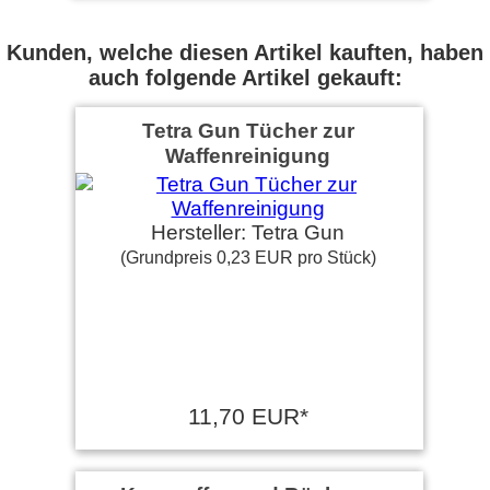
zufrieden.
Kunden, welche diesen Artikel kauften, haben
Ralf C. schrieb am
02.02.2015
auch folgende Artikel gekauft:
Diese Bürsten werden in
Tetra Gun Tücher zur
unserem Unternehmen zur
Innenrohrreinigung von
Waffenreinigung
Stahlrohren …
weiter lesen
Micha G. schrieb am
12.01.2015
Hersteller: Tetra Gun
(Grundpreis 0,23 EUR pro Stück)
Einfach optimal!
Immo P. schrieb am
22.04.2014
11,70 EUR*
Tolles Produkt, super Preis-/
Leistungsverhältnis.