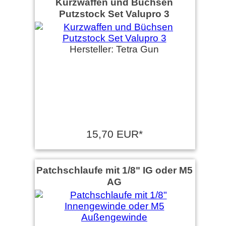
Kurzwaffen und Büchsen
Putzstock Set Valupro 3
Bernd K. schrieb am
28.02.2018
Gute Qualität, kann ich
Hersteller: Tetra Gun
empfehlen
Alex E. schrieb am
06.12.2017
Sehr schnelle Lieferung.
Sehr gut. Immer wieder gern.
15,70 EUR*
Patchschlaufe mit 1/8" IG oder M5
AG