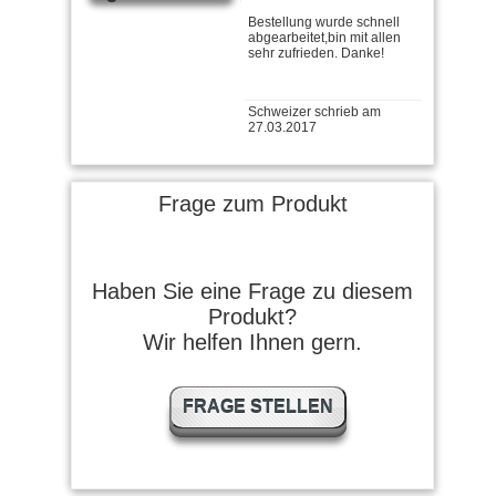
abgearbeitet,bin mit allen
sehr zufrieden. Danke!
Schweizer schrieb am
27.03.2017
Gute Qualität
Frage zum Produkt
E B. schrieb am 17.01.2017
Haben Sie eine Frage zu diesem
gute Ware preiswert und
schnell geliefert, danke
Produkt?
Wir helfen Ihnen gern.
Hoffmann schrieb am
FRAGE STELLEN
17.05.2015
Ich reinige alle meine Waffen
mit den Bronzebürsten und
bin mit dem Ergebnis sehr