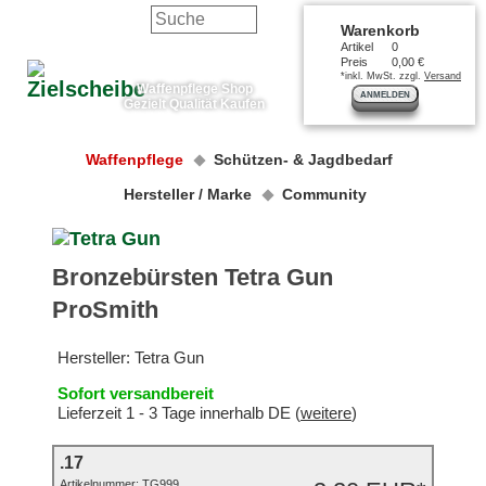
Warenkorb
Artikel
0
Preis
0,00 €
*inkl. MwSt. zzgl.
Versand
Waffenpflege Shop
ANMELDEN
Gezielt Qualität Kaufen
Waffenpflege
Schützen- & Jagdbedarf
Hersteller / Marke
Community
Bronzebürsten Tetra Gun
ProSmith
Hersteller:
Tetra Gun
Sofort versandbereit
Lieferzeit 1 - 3 Tage innerhalb DE (
weitere
)
.17
Artikelnummer:
TG999