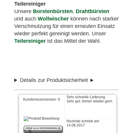
Teilereiniger
Unsere
Borstenbürsten
,
Drahtbürsten
und auch
Wollwischer
können nach starker
Verschmutzung für einen erneuten Einsatz
Bernd K. schrieb am
wieder perfekt gereinigt werden. Unser
28.02.2018
Teilereiniger
ist das Mittel der Wahl.
Gute Qualität, kann ich
empfehlen
Alex E. schrieb am
06.12.2017
Details zur Produktsicherheit
Sehr schnelle Lieferung.
Sehr gut. Immer wieder gern.
Kundenrezensionen:
9
Nozinski schrieb am
14.08.2017
ZEIGE ALLE REZENSIONEN (9)
Bestellung wurde schnell
5