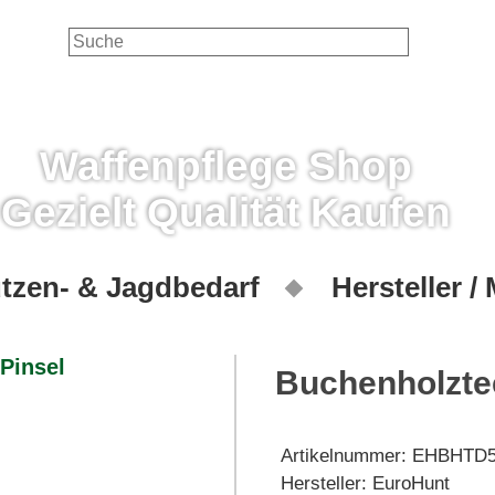
Waffenpflege Shop
Gezielt Qualität Kaufen
tzen- & Jagdbedarf
Hersteller /
Buchenholztee
Artikelnummer:
EHBHTD5
Hersteller:
EuroHunt