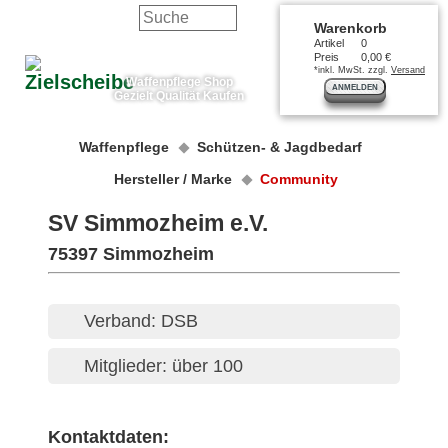
Warenkorb
Artikel
0
Preis
0,00 €
*inkl. MwSt. zzgl.
Versand
Waffenpflege Shop
ANMELDEN
Gezielt Qualität Kaufen
Waffenpflege
Schützen- & Jagdbedarf
Hersteller / Marke
Community
SV Simmozheim e.V.
75397 Simmozheim
Verband: DSB
Mitglieder: über 100
Kontaktdaten: