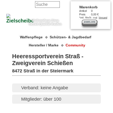
Warenkorb
Artikel
0
Preis
0,00 €
*inkl. MwSt. zzgl.
Versand
Waffenpflege Shop
ANMELDEN
Gezielt Qualität Kaufen
Waffenpflege
Schützen- & Jagdbedarf
Hersteller / Marke
Community
Heeressportverein Straß -
Zweigverein Schießen
8472 Straß in der Steiermark
Verband: keine Angabe
Mitglieder: über 100