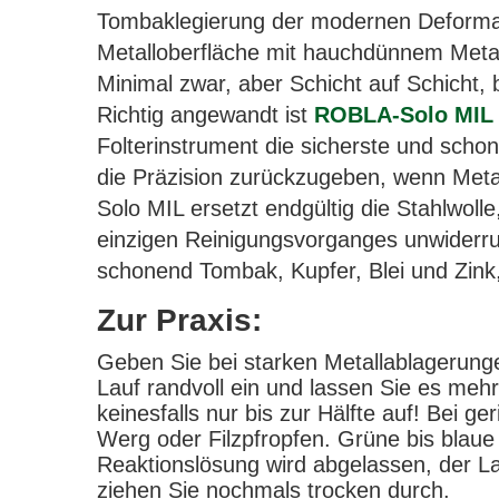
Tombaklegierung der modernen Deformat
Metalloberfläche mit hauchdünnem Metal
Minimal zwar, aber Schicht auf Schicht, bi
Richtig angewandt ist
ROBLA-Solo MIL
Folterinstrument die sicherste und sc
die Präzision zurückzugeben, wenn Met
Solo MIL ersetzt endgültig die Stahlwoll
einzigen Reinigungsvorganges unwiderruf
schonend Tombak, Kupfer, Blei und Zink
Zur Praxis:
Geben Sie bei starken Metallablagerun
Lauf randvoll ein und lassen Sie es meh
keinesfalls nur bis zur Hälfte auf! Be
Werg oder Filzpfropfen. Grüne bis blaue
Reaktionslösung wird abgelassen, der L
ziehen Sie nochmals trocken durch.