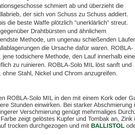
ionsgeschosse schmiert ab und überzieht die
labrieb, der sich von Schuss zu Schuss addiert.
s die beste Waffe plötzlich "unerklärlich" streut.
gegenüber Drahtbürsten und ähnlichem
honendste Methode, um ungenau schießenden Läufe
allablagerungen die Ursache dafür waren. ROBLA-
e, jene todsichere Methode, den Lauf innerhalb ein
lich zu ruinieren. ROBLA-Solo MIL löst sanft und
, ohne Stahl, Nickel und Chrom anzugreifen.
gen ROBLA-Solo MIL in den mit einem Kork oder Gu
rere Stunden einwirken. Bei starker Abschmierung 
i geringerer Verschmierung genügt mehrmaliges Du
 Farbe zeigt gelöstes Kupfer und Tombak an, Zink 
auf trocken durchgezogen und mit
BALLISTOL
ode