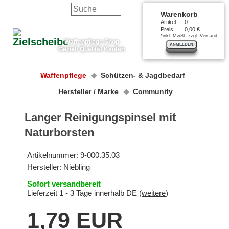
Warenkorb
Artikel
0
Preis
0,00 €
*inkl. MwSt. zzgl.
Versand
Waffenpflege Shop
ANMELDEN
Gezielt Qualität Kaufen
Waffenpflege
Schützen- & Jagdbedarf
Hersteller / Marke
Community
Langer Reinigungspinsel mit
Naturborsten
Artikelnummer:
9-000.35.03
Hersteller:
Niebling
Sofort versandbereit
Lieferzeit 1 - 3 Tage innerhalb DE (
weitere
)
1,79 EUR