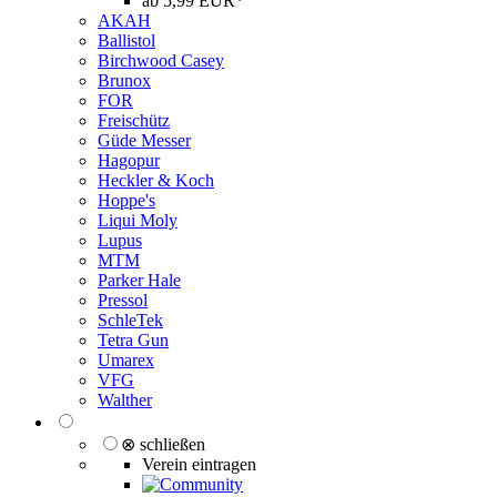
ab 5,99 EUR*
AKAH
Ballistol
Birchwood Casey
Brunox
FOR
Freischütz
Güde Messer
Hagopur
Heckler & Koch
Hoppe's
Liqui Moly
Lupus
MTM
Parker Hale
Pressol
SchleTek
Tetra Gun
Umarex
VFG
Walther
⊗ schließen
Verein eintragen