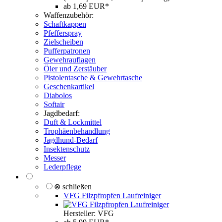
ab 1,69 EUR*
Waffenzubehör:
Schaftkappen
Pfefferspray
Zielscheiben
Pufferpatronen
Gewehrauflagen
Öler und Zerstäuber
Pistolentasche & Gewehrtasche
Geschenkartikel
Diabolos
Softair
Jagdbedarf:
Duft & Lockmittel
Trophäenbehandlung
Jagdhund-Bedarf
Insektenschutz
Messer
Lederpflege
⊗ schließen
VFG Filzpfropfen Laufreiniger
Hersteller: VFG