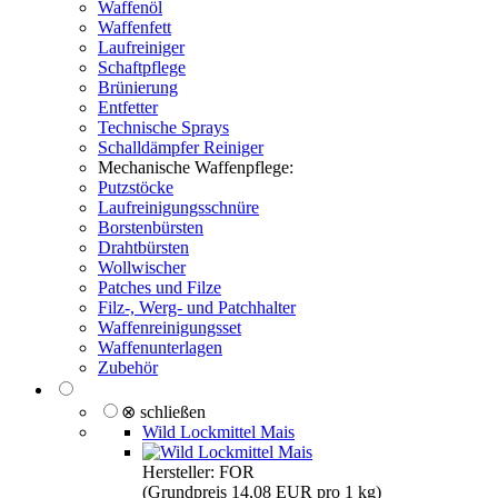
Waffenöl
Waffenfett
Laufreiniger
Schaftpflege
Brünierung
Entfetter
Technische Sprays
Schalldämpfer Reiniger
Mechanische Waffenpflege:
Putzstöcke
Laufreinigungsschnüre
Borstenbürsten
Drahtbürsten
Wollwischer
Patches und Filze
Filz-, Werg- und Patchhalter
Waffenreinigungsset
Waffenunterlagen
Zubehör
⊗ schließen
Wild Lockmittel Mais
Hersteller: FOR
(Grundpreis 14,08 EUR pro 1 kg)