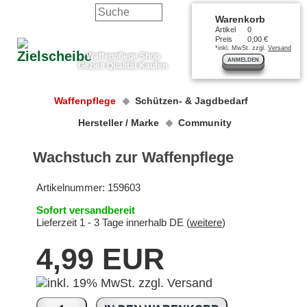
Warenkorb
Artikel
0
Preis
0,00 €
*inkl. MwSt. zzgl.
Versand
Waffenpflege Shop
ANMELDEN
Gezielt Qualität Kaufen
Waffenpflege
Schützen- & Jagdbedarf
Hersteller / Marke
Community
Wachstuch zur Waffenpflege
Artikelnummer:
159603
Sofort versandbereit
Lieferzeit 1 - 3 Tage innerhalb DE (
weitere
)
4,99 EUR