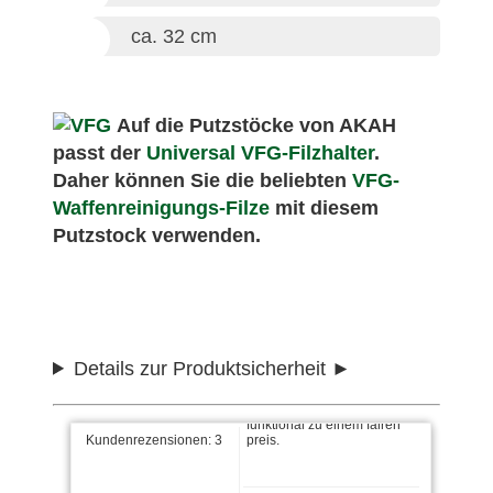
ca. 32 cm
Auf die Putzstöcke von AKAH
passt der
Universal VFG-Filzhalter
.
Georg schrieb am
24.07.2023
Daher können Sie die beliebten
VFG-
Waffenreinigungs-Filze
mit diesem
Super Putzstock, Preis ist
Putzstock verwenden.
okay
Rolf L. schrieb am
07.03.2017
Details zur Produktsicherheit
alles gut, stabil und
funktional zu einem fairen
preis.
Kundenrezensionen:
3
Markus schrieb am
03.02.2017