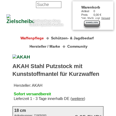
Warenkorb
Artikel
0
Preis
0,00 €
*inkl. MwSt. zzgl.
Versand
Waffenpflege Shop
ANMELDEN
Gezielt Qualität Kaufen
Waffenpflege
Schützen- & Jagdbedarf
Hersteller / Marke
Community
AKAH Stahl Putzstock mit
Kunststoffmantel für Kurzwaffen
Hersteller:
AKAH
Sofort versandbereit
Lieferzeit 1 - 3 Tage innerhalb DE (
weitere
)
18 cm
Artikelnummer:
71805000