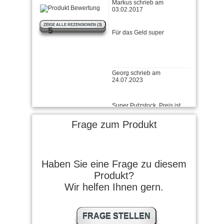
Für das Geld super
ZEIGE ALLE REZENSIONEN (3)
5
Georg schrieb am
24.07.2023
Super Putzstock, Preis ist
okay
Frage zum Produkt
Rolf L. schrieb am
07.03.2017
alles gut, stabil und
Haben Sie eine Frage zu diesem
funktional zu einem fairen
Produkt?
preis.
Wir helfen Ihnen gern.
FRAGE STELLEN