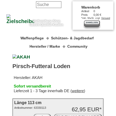
Warenkorb
Artikel
0
Preis
0,00 €
*inkl. MwSt. zzgl.
Versand
Waffenpflege Shop
ANMELDEN
Gezielt Qualität Kaufen
Waffenpflege
Schützen- & Jagdbedarf
Hersteller / Marke
Community
Pirsch-Futteral Loden
Hersteller:
AKAH
Sofort versandbereit
Lieferzeit 1 - 3 Tage innerhalb DE (
weitere
)
Länge 113 cm
Artikelnummer:
63330113
62,95 EUR*