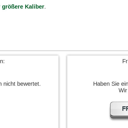
 größere Kaliber
.
n:
F
 nicht bewertet.
Haben Sie ei
Wir
F