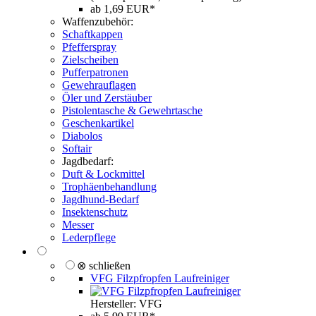
ab 1,69 EUR*
Waffenzubehör:
Schaftkappen
Pfefferspray
Zielscheiben
Pufferpatronen
Gewehrauflagen
Öler und Zerstäuber
Pistolentasche & Gewehrtasche
Geschenkartikel
Diabolos
Softair
Jagdbedarf:
Duft & Lockmittel
Trophäenbehandlung
Jagdhund-Bedarf
Insektenschutz
Messer
Lederpflege
⊗ schließen
VFG Filzpfropfen Laufreiniger
Hersteller: VFG