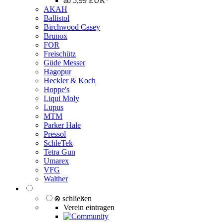
ab 5,99 EUR*
AKAH
Ballistol
Birchwood Casey
Brunox
FOR
Freischütz
Güde Messer
Hagopur
Heckler & Koch
Hoppe's
Liqui Moly
Lupus
MTM
Parker Hale
Pressol
SchleTek
Tetra Gun
Umarex
VFG
Walther
⊗ schließen
Verein eintragen