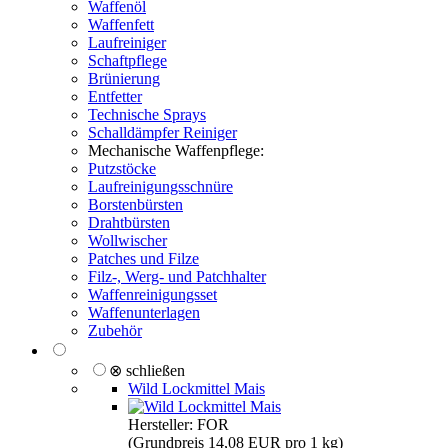
Waffenöl
Waffenfett
Laufreiniger
Schaftpflege
Brünierung
Entfetter
Technische Sprays
Schalldämpfer Reiniger
Mechanische Waffenpflege:
Putzstöcke
Laufreinigungsschnüre
Borstenbürsten
Drahtbürsten
Wollwischer
Patches und Filze
Filz-, Werg- und Patchhalter
Waffenreinigungsset
Waffenunterlagen
Zubehör
⊗ schließen
Wild Lockmittel Mais
Hersteller: FOR
(Grundpreis 14,08 EUR pro 1 kg)