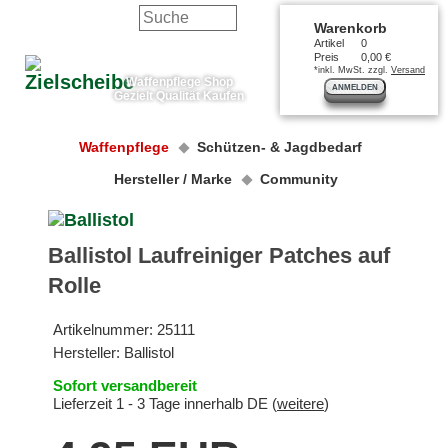
Warenkorb
Artikel
0
Preis
0,00 €
*inkl. MwSt. zzgl.
Versand
Waffenpflege Shop
ANMELDEN
Gezielt Qualität Kaufen
Waffenpflege
Schützen- & Jagdbedarf
Hersteller / Marke
Community
Ballistol Laufreiniger Patches auf
Rolle
Artikelnummer:
25111
Hersteller:
Ballistol
Sofort versandbereit
Lieferzeit 1 - 3 Tage innerhalb DE (
weitere
)