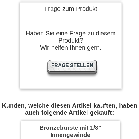
Frage zum Produkt
G. schrieb am 10.08.2016
Sehr gut
Haben Sie eine Frage zu diesem
Produkt?
Wir helfen Ihnen gern.
m. austin schrieb am
20.12.2015
FRAGE STELLEN
Gutes Produkt
chopperhawk schrieb am
Kunden, welche diesen Artikel kauften, haben
02.12.2014
auch folgende Artikel gekauft:
Gutes Produkt und
Bronzebürste mit 1/8"
saugfähig.
Innengewinde