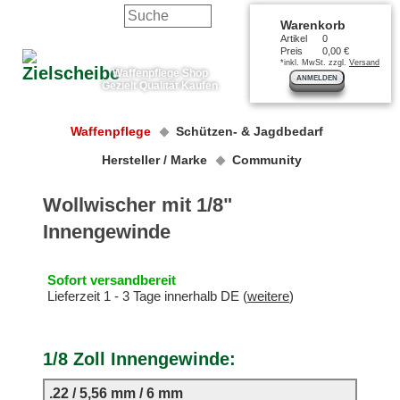
Warenkorb
Artikel
0
Preis
0,00 €
*inkl. MwSt. zzgl.
Versand
Waffenpflege Shop
ANMELDEN
Gezielt Qualität Kaufen
Waffenpflege
Schützen- & Jagdbedarf
Hersteller / Marke
Community
Wollwischer mit 1/8"
Innengewinde
Sofort versandbereit
Lieferzeit 1 - 3 Tage innerhalb DE (
weitere
)
1/8 Zoll Innengewinde:
.22 / 5,56 mm / 6 mm