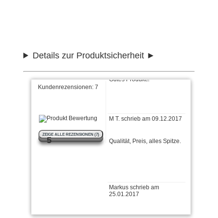
Super Produkt! Die Lieferung
war schnell und es war eine
tolle Beratung
Günter schrieb am
09.12.2018
Details zur Produktsicherheit
Gutes Produkt!!
Kundenrezensionen:
7
M T. schrieb am 09.12.2017
Qualität, Preis, alles Spitze.
ZEIGE ALLE REZENSIONEN (7)
5
Markus schrieb am
25.01.2017
Gut zu gebrauchen