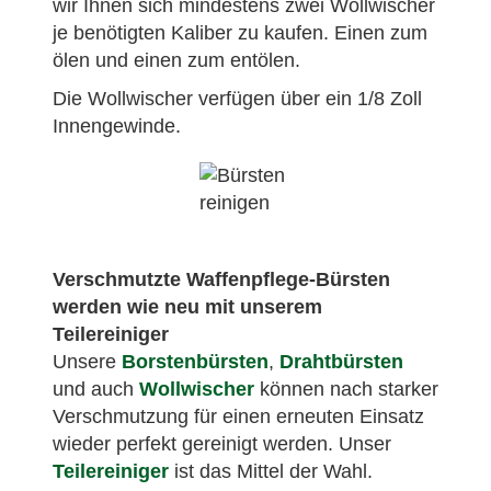
wir Ihnen sich mindestens zwei Wollwischer
je benötigten Kaliber zu kaufen. Einen zum
ölen und einen zum entölen.
Die Wollwischer verfügen über ein 1/8 Zoll
Innengewinde.
Verschmutzte Waffenpflege-Bürsten
werden wie neu mit unserem
Teilereiniger
Unsere
Borstenbürsten
,
Drahtbürsten
und auch
Wollwischer
können nach starker
Verschmutzung für einen erneuten Einsatz
J. Kloss schrieb am
10.10.2022
wieder perfekt gereinigt werden. Unser
Teilereiniger
ist das Mittel der Wahl.