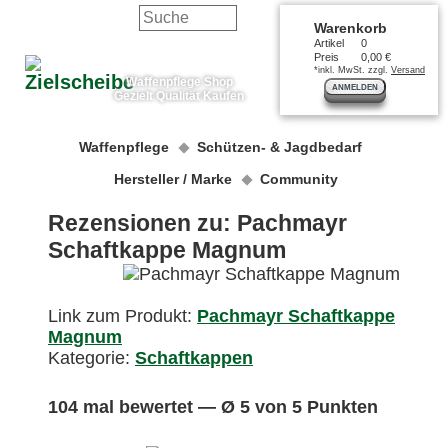
Warenkorb
Artikel
0
Preis
0,00 €
*inkl. MwSt. zzgl.
Versand
Waffenpflege Shop
ANMELDEN
Gezielt Qualität Kaufen
Waffenpflege
Schützen- & Jagdbedarf
Hersteller / Marke
Community
Rezensionen zu: Pachmayr
Schaftkappe Magnum
Link zum Produkt:
Pachmayr Schaftkappe
Magnum
Kategorie:
Schaftkappen
104 mal bewertet — Ø 5 von 5 Punkten