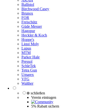
AKAH
Ballistol
Birchwood Casey
Brunox
FOR
Freischütz
Güde Messer
Hagopur
Heckler & Koch
Hoppe's
Liqui Moly
Lupus
MTM
Parker Hale
Pressol
SchleTek
Tetra Gun
Umarex
VFG
Walther
⊗ schließen
Verein eintragen
5% Rabatt sichern