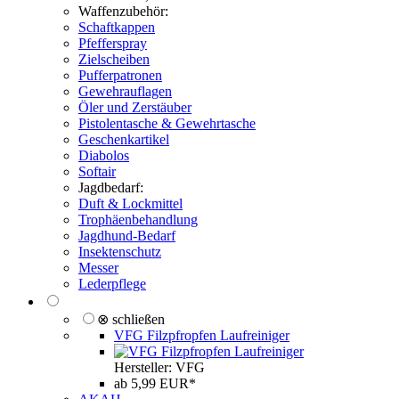
Waffenzubehör:
Schaftkappen
Pfefferspray
Zielscheiben
Pufferpatronen
Gewehrauflagen
Öler und Zerstäuber
Pistolentasche & Gewehrtasche
Geschenkartikel
Diabolos
Softair
Jagdbedarf:
Duft & Lockmittel
Trophäenbehandlung
Jagdhund-Bedarf
Insektenschutz
Messer
Lederpflege
⊗ schließen
VFG Filzpfropfen Laufreiniger
Hersteller: VFG
ab 5,99 EUR*