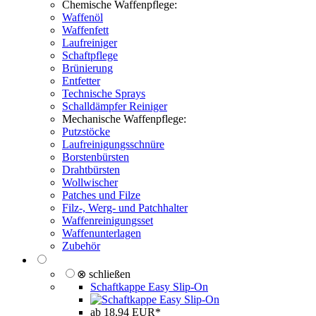
Chemische Waffenpflege:
Waffenöl
Waffenfett
Laufreiniger
Schaftpflege
Brünierung
Entfetter
Technische Sprays
Schalldämpfer Reiniger
Mechanische Waffenpflege:
Putzstöcke
Laufreinigungsschnüre
Borstenbürsten
Drahtbürsten
Wollwischer
Patches und Filze
Filz-, Werg- und Patchhalter
Waffenreinigungsset
Waffenunterlagen
Zubehör
⊗ schließen
Schaftkappe Easy Slip-On
ab 18,94 EUR*