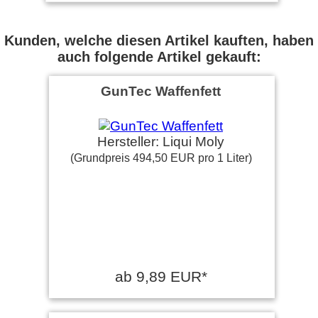
Service-
Stephan S. schrieb am
Kunden, welche diesen Artikel kauften, haben
02.05.2016
auch folgende Artikel gekauft:
Als ich mit dem Schießsport
GunTec Waffenfett
begann, verwendete ich das
Ballistol-Spray. Bereits …
weiter lesen
Ingo K. schrieb am
Hersteller: Liqui Moly
10.02.2016
(Grundpreis 494,50 EUR pro 1 Liter)
Perfekte Ergänzung zum
original Ballistol.
Lutz H. schrieb am
27.08.2015
ab 9,89 EUR*
Schon beim sparsamen
einsprühen merkt man, dass
wirklich alles gelöst wird.
Top!!