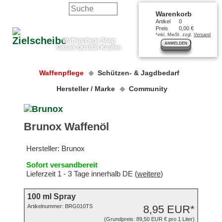
Warenkorb
Artikel
0
Preis
0,00 €
*inkl. MwSt. zzgl.
Versand
Waffenpflege Shop
ANMELDEN
Gezielt Qualität Kaufen
Waffenpflege
Schützen- & Jagdbedarf
Hersteller / Marke
Community
Brunox Waffenöl
Hersteller:
Brunox
Sofort versandbereit
Lieferzeit 1 - 3 Tage innerhalb DE (
weitere
)
100 ml Spray
Artikelnummer:
BRG010TS
8,95 EUR*
(Grundpreis: 89,50 EUR € pro 1 Liter)