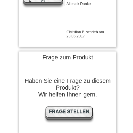
5
(15)
Christian B. schrieb am
23.05.2017
Spitzen-Produkt!! Riecht
angenehm, emulgiert nicht
und reinigt sehr gründlich.
Was …
weiter lesen
Frage zum Produkt
Harry Z. schrieb am
06.03.2017
Haben Sie eine Frage zu diesem
Ein sehr Gutes Waffenoel.
Produkt?
Wir helfen Ihnen gern.
Müller M. schrieb am
29.11.2016
FRAGE STELLEN
Auch diese Öl ist erstklassig,
schnelle Lieferung guter