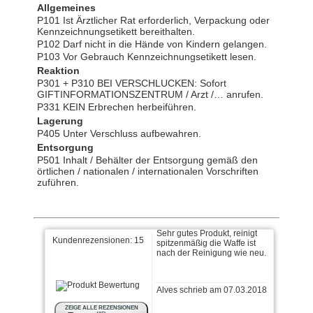
Allgemeines
P101 Ist Ärztlicher Rat erforderlich, Verpackung oder
Kennzeichnungsetikett bereithalten.
P102 Darf nicht in die Hände von Kindern gelangen.
P103 Vor Gebrauch Kennzeichnungsetikett lesen.
Reaktion
Anonym schrieb am
27.01.2025
P301 + P310 BEI VERSCHLUCKEN: Sofort
GIFTINFORMATIONSZENTRUM / Arzt /… anrufen.
P331 KEIN Erbrechen herbeiführen.
Sehr gutes Waffenöl.
Lagerung
P405 Unter Verschluss aufbewahren.
Entsorgung
P501 Inhalt / Behälter der Entsorgung gemäß den
Volker G. schrieb am
örtlichen / nationalen / internationalen Vorschriften
23.04.2018
zuführen.
Sehr gutes Produkt, reinigt
spitzenmäßig die Waffe ist
nach der Reinigung wie neu.
Kundenrezensionen:
15
Alves schrieb am 07.03.2018
Alles ok Danke
ZEIGE ALLE REZENSIONEN