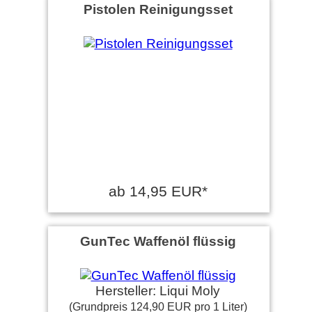
Pistolen Reinigungsset
Günter R. schrieb am
26.05.2015
Benutze es schon seit
Jahren, Brunox ist ein Top
Reinigungsmittel und
Pflegemittel.
Anonym schrieb am
27.01.2025
Sehr gutes Waffenöl.
ab 14,95 EUR*
Volker G. schrieb am
23.04.2018
GunTec Waffenöl flüssig
Sehr gutes Produkt, reinigt
spitzenmäßig die Waffe ist
nach der Reinigung wie neu.
Hersteller: Liqui Moly
(Grundpreis 124,90 EUR pro 1 Liter)