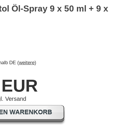
tol Öl-Spray 9 x 50 ml + 9 x
rhalb DE (
weitere
)
0 EUR
DEN WARENKORB