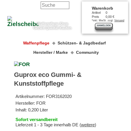
Warenkorb
Artikel
0
Preis
0,00 €
*inkl. MwSt. zzgl.
Versand
Waffenpflege Shop
ANMELDEN
Gezielt Qualität Kaufen
Waffenpflege
Schützen- & Jagdbedarf
Hersteller / Marke
Community
Guprox eco Gummi- &
Kunststoffpflege
Artikelnummer:
FOR3162020
Hersteller:
FOR
Inhalt: 0,200 Liter
Sofort versandbereit
Lieferzeit 1 - 3 Tage innerhalb DE (
weitere
)