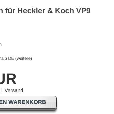
n für Heckler & Koch VP9
h
rhalb DE (
weitere
)
EUR
DEN WARENKORB