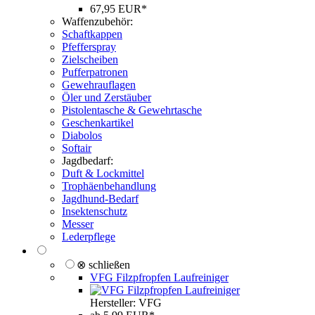
67,95 EUR*
Waffenzubehör:
Schaftkappen
Pfefferspray
Zielscheiben
Pufferpatronen
Gewehrauflagen
Öler und Zerstäuber
Pistolentasche & Gewehrtasche
Geschenkartikel
Diabolos
Softair
Jagdbedarf:
Duft & Lockmittel
Trophäenbehandlung
Jagdhund-Bedarf
Insektenschutz
Messer
Lederpflege
⊗ schließen
VFG Filzpfropfen Laufreiniger
Hersteller: VFG