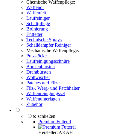
Chemische Waffenpflege:
Waffenöl
Waffenfett
Laufreiniger
Schaftpflege
Brünierung
Entfetter
Technische Sprays
Schalldämpfer Reiniger
Mechanische Waffenpflege:
Putzstöcke
Laufreinigungsschnüre
Borstenbürsten
Drahtbürsten
Wollwischer
Patches und Filze
Filz-, Werg- und Patchhalter
Waffenreinigungsset
Waffenunterlagen
Zubehör
⊗ schließen
Premium Futteral
Hersteller: AKAH