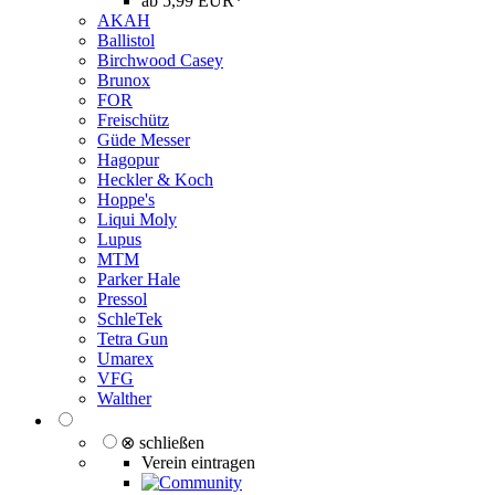
ab 5,99 EUR*
AKAH
Ballistol
Birchwood Casey
Brunox
FOR
Freischütz
Güde Messer
Hagopur
Heckler & Koch
Hoppe's
Liqui Moly
Lupus
MTM
Parker Hale
Pressol
SchleTek
Tetra Gun
Umarex
VFG
Walther
⊗ schließen
Verein eintragen