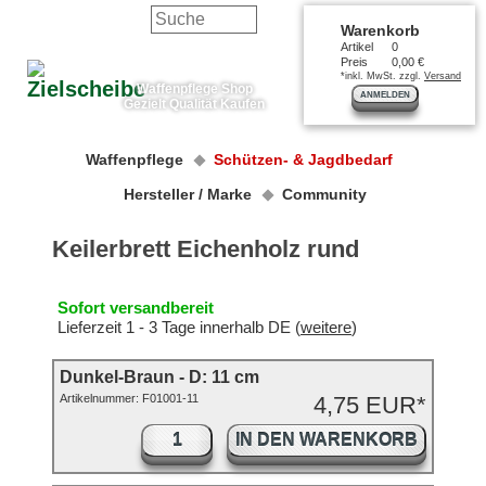
Warenkorb
Artikel
0
Preis
0,00 €
*inkl. MwSt. zzgl.
Versand
Waffenpflege Shop
ANMELDEN
Gezielt Qualität Kaufen
Waffenpflege
Schützen- & Jagdbedarf
Hersteller / Marke
Community
Keilerbrett Eichenholz rund
Sofort versandbereit
Lieferzeit 1 - 3 Tage innerhalb DE (
weitere
)
Dunkel-Braun - D: 11 cm
Artikelnummer:
F01001-11
4,75 EUR*
IN DEN WARENKORB