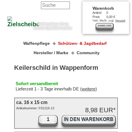
Warenkorb
Artikel
0
Preis
0,00 €
*inkl. MwSt. zzgl.
Versand
Waffenpflege Shop
ANMELDEN
Gezielt Qualität Kaufen
Waffenpflege
Schützen- & Jagdbedarf
Hersteller / Marke
Community
Keilerschild in Wappenform
Sofort versandbereit
Lieferzeit 1 - 3 Tage innerhalb DE (
weitere
)
ca. 16 x 15 cm
Artikelnummer:
F01216-13
8,98 EUR*
IN DEN WARENKORB