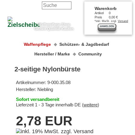
Warenkorb
Artikel
0
Preis
0,00 €
*inkl. MwSt. zzgl.
Versand
Waffenpflege Shop
ANMELDEN
Gezielt Qualität Kaufen
Waffenpflege
Schützen- & Jagdbedarf
Hersteller / Marke
Community
2-seitige Nylonbürste
Artikelnummer:
9-000.35.08
Hersteller:
Niebling
Sofort versandbereit
Lieferzeit 1 - 3 Tage innerhalb DE (
weitere
)
2,78 EUR