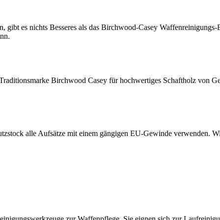
, gibt es nichts Besseres als das Birchwood-Casey Waffenreinigungs-B
nn.
aditionsmarke Birchwood Casey für hochwertiges Schaftholz von Gew
Putzstock alle Aufsätze mit einem gängigen EU-Gewinde verwenden. 
 Reinigungswerkzeuge zur Waffenpflege. Sie eignen sich zur Laufreini