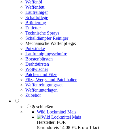
Waffenöl
Waffenfett
Laufreiniger
Schaftpflege
Brünierung
Entfetter
Technische Sprays
Schalldämpfer Reiniger
Mechanische Waffenpflege:
Putzstöcke
Laufreinigungsschnüre
Borstenbürsten
Drahtbürsten
Wollwischer
Patches und Filze
Filz-, Werg- und Patchhalter
Waffenreinigungsset
Waffenunterlagen
Zubehör
⊗ schließen
Wild Lockmittel Mais
Hersteller: FOR
(Grundpreis 14,08 EUR pro 1 kg)