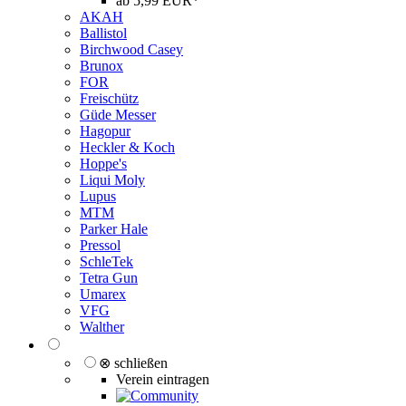
ab 5,99 EUR*
AKAH
Ballistol
Birchwood Casey
Brunox
FOR
Freischütz
Güde Messer
Hagopur
Heckler & Koch
Hoppe's
Liqui Moly
Lupus
MTM
Parker Hale
Pressol
SchleTek
Tetra Gun
Umarex
VFG
Walther
⊗ schließen
Verein eintragen