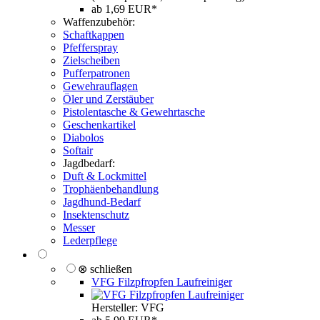
ab 1,69 EUR*
Waffenzubehör:
Schaftkappen
Pfefferspray
Zielscheiben
Pufferpatronen
Gewehrauflagen
Öler und Zerstäuber
Pistolentasche & Gewehrtasche
Geschenkartikel
Diabolos
Softair
Jagdbedarf:
Duft & Lockmittel
Trophäenbehandlung
Jagdhund-Bedarf
Insektenschutz
Messer
Lederpflege
⊗ schließen
VFG Filzpfropfen Laufreiniger
Hersteller: VFG