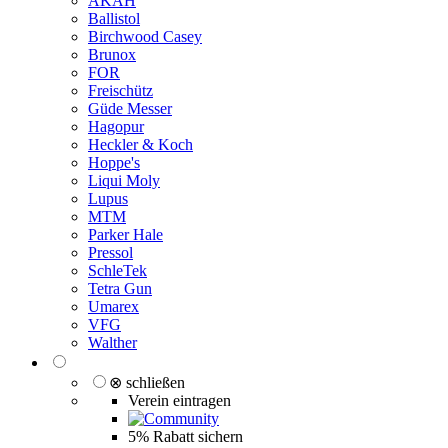
AKAH
Ballistol
Birchwood Casey
Brunox
FOR
Freischütz
Güde Messer
Hagopur
Heckler & Koch
Hoppe's
Liqui Moly
Lupus
MTM
Parker Hale
Pressol
SchleTek
Tetra Gun
Umarex
VFG
Walther
⊗ schließen
Verein eintragen
5% Rabatt sichern