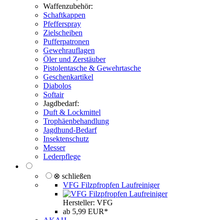
Waffenzubehör:
Schaftkappen
Pfefferspray
Zielscheiben
Pufferpatronen
Gewehrauflagen
Öler und Zerstäuber
Pistolentasche & Gewehrtasche
Geschenkartikel
Diabolos
Softair
Jagdbedarf:
Duft & Lockmittel
Trophäenbehandlung
Jagdhund-Bedarf
Insektenschutz
Messer
Lederpflege
⊗ schließen
VFG Filzpfropfen Laufreiniger
Hersteller: VFG
ab 5,99 EUR*