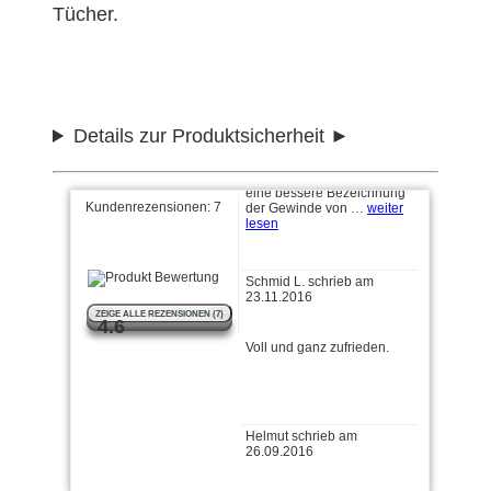
Kann mich P W. nur
Tücher.
anschließen
P W. schrieb am 08.03.2017
Details zur Produktsicherheit
Artikel ist ok. Hilfreich wäre
eine bessere Bezeichnung
der Gewinde von …
weiter
lesen
Kundenrezensionen:
7
Schmid L. schrieb am
23.11.2016
ZEIGE ALLE REZENSIONEN (7)
Voll und ganz zufrieden.
4.6
Helmut schrieb am
26.09.2016
Erstklassige Ware