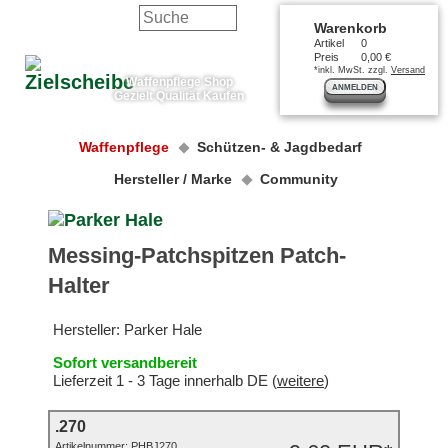
Warenkorb
Artikel
0
Preis
0,00 €
*inkl. MwSt. zzgl.
Versand
Waffenpflege Shop
ANMELDEN
Gezielt Qualität Kaufen
Waffenpflege
Schützen- & Jagdbedarf
Hersteller / Marke
Community
Messing-Patchspitzen Patch-
Halter
Hersteller:
Parker Hale
Sofort versandbereit
Lieferzeit 1 - 3 Tage innerhalb DE (
weitere
)
.270
Artikelnummer:
PHBJ270