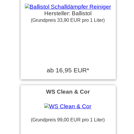
Volker g. schrieb am
Hersteller: Ballistol
23.04.2018
(Grundpreis 33,90 EUR pro 1 Liter)
Kann mich P W. nur
anschließen
P W. schrieb am 08.03.2017
Artikel ist ok. Hilfreich wäre
ab 16,95 EUR*
eine bessere Bezeichnung
der Gewinde von …
weiter
lesen
WS Clean & Cor
(Grundpreis 99,00 EUR pro 1 Liter)