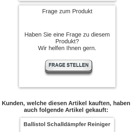
Frage zum Produkt
Ibrahim A. schrieb am
22.07.2015
Haben Sie eine Frage zu diesem
Those brass patch holder is a
Produkt?
must for the cleaning of any
shotgun.
Wir helfen Ihnen gern.
Gerd M. schrieb am
FRAGE STELLEN
30.03.2015
Der Patchhalter für Flinten ist
perfekt für den Haupt-
Reinigungsprozess …
weiter
lesen
Kunden, welche diesen Artikel kauften, haben
chopperhawk schrieb am
02.12.2014
auch folgende Artikel gekauft:
Erstklassige Qualität, tut was
Ballistol Schalldämpfer Reiniger
er soll.