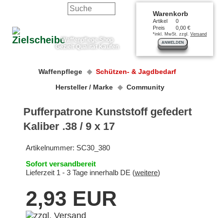
Warenkorb
Artikel
0
Preis
0,00 €
*inkl. MwSt. zzgl.
Versand
Waffenpflege Shop
ANMELDEN
Gezielt Qualität Kaufen
Waffenpflege
Schützen- & Jagdbedarf
Hersteller / Marke
Community
Pufferpatrone Kunststoff gefedert
Kaliber .38 / 9 x 17
Artikelnummer:
SC30_380
Sofort versandbereit
Lieferzeit 1 - 3 Tage innerhalb DE (
weitere
)
2,93 EUR