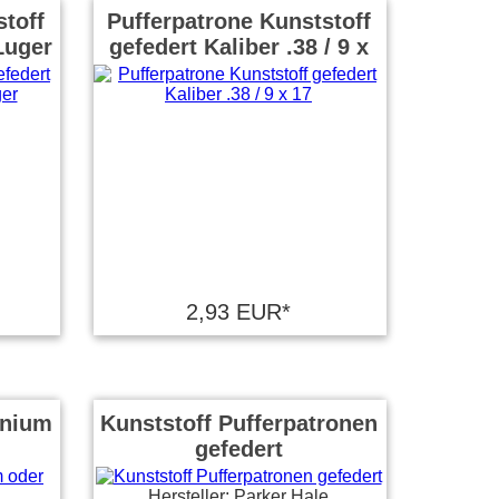
toff
Pufferpatrone Kunststoff
 Luger
gefedert Kaliber .38 / 9 x
17
2,93 EUR*
inium
Kunststoff Pufferpatronen
gefedert
Hersteller: Parker Hale