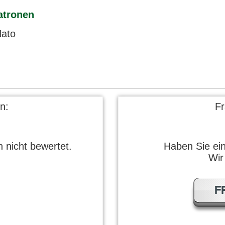
atronen
Nato
n:
F
 nicht bewertet.
Haben Sie ei
Wir
F