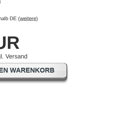
3
rhalb DE (
weitere
)
EUR
DEN WARENKORB