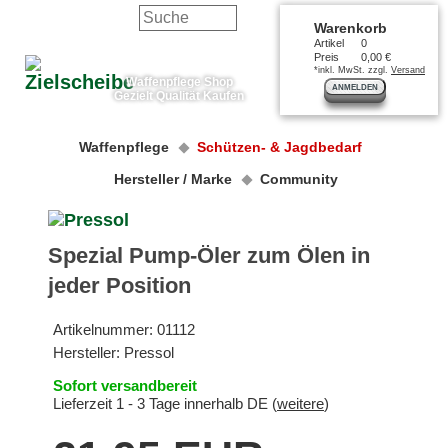
Warenkorb
Artikel
0
Preis
0,00 €
*inkl. MwSt. zzgl.
Versand
Waffenpflege Shop
ANMELDEN
Gezielt Qualität Kaufen
Waffenpflege
Schützen- & Jagdbedarf
Hersteller / Marke
Community
Spezial Pump-Öler zum Ölen in
jeder Position
Artikelnummer:
01112
Hersteller:
Pressol
Sofort versandbereit
Lieferzeit 1 - 3 Tage innerhalb DE (
weitere
)