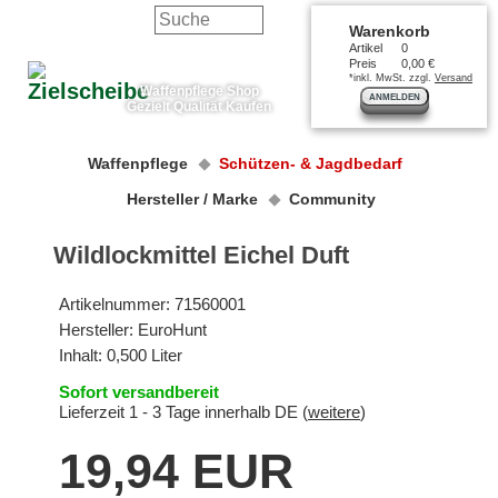
Warenkorb
Artikel
0
Preis
0,00 €
*inkl. MwSt. zzgl.
Versand
Waffenpflege Shop
ANMELDEN
Gezielt Qualität Kaufen
Waffenpflege
Schützen- & Jagdbedarf
Hersteller / Marke
Community
Wildlockmittel Eichel Duft
Artikelnummer:
71560001
Hersteller:
EuroHunt
Inhalt: 0,500 Liter
Sofort versandbereit
Lieferzeit 1 - 3 Tage innerhalb DE (
weitere
)
19,94 EUR