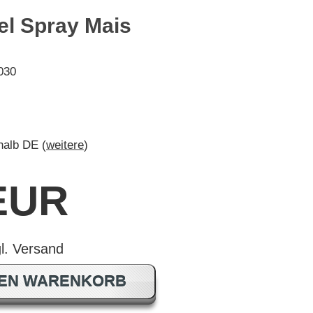
el Spray Mais
030
rhalb DE (
weitere
)
 EUR
DEN WARENKORB