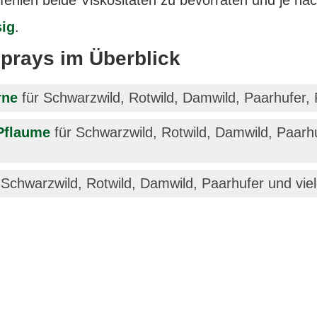
fehlen beide Viskositäten zu bevorraten und je na
sig
.
Sprays im Überblick
rne
für Schwarzwild, Rotwild, Damwild, Paarhufer, 
 Pflaume
für Schwarzwild, Rotwild, Damwild, Paarhu
 Schwarzwild, Rotwild, Damwild, Paarhufer und viel