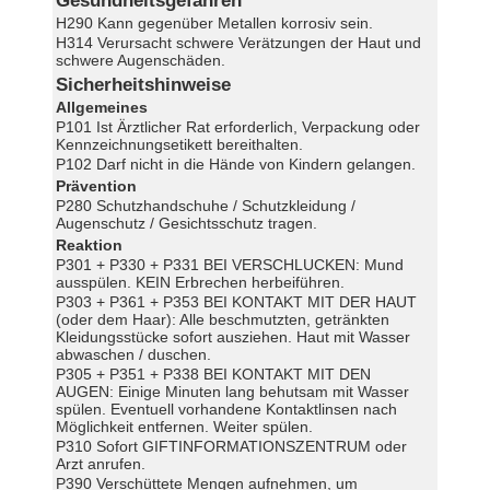
Gesundheitsgefahren
H290 Kann gegenüber Metallen korrosiv sein.
H314 Verursacht schwere Verätzungen der Haut und
schwere Augenschäden.
Sicherheitshinweise
Allgemeines
P101 Ist Ärztlicher Rat erforderlich, Verpackung oder
Kennzeichnungsetikett bereithalten.
P102 Darf nicht in die Hände von Kindern gelangen.
Prävention
P280 Schutzhandschuhe / Schutzkleidung /
Augenschutz / Gesichtsschutz tragen.
Reaktion
P301 + P330 + P331 BEI VERSCHLUCKEN: Mund
ausspülen. KEIN Erbrechen herbeiführen.
P303 + P361 + P353 BEI KONTAKT MIT DER HAUT
(oder dem Haar): Alle beschmutzten, getränkten
Kleidungsstücke sofort ausziehen. Haut mit Wasser
abwaschen / duschen.
P305 + P351 + P338 BEI KONTAKT MIT DEN
AUGEN: Einige Minuten lang behutsam mit Wasser
spülen. Eventuell vorhandene Kontaktlinsen nach
Möglichkeit entfernen. Weiter spülen.
P310 Sofort GIFTINFORMATIONSZENTRUM oder
Arzt anrufen.
P390 Verschüttete Mengen aufnehmen, um