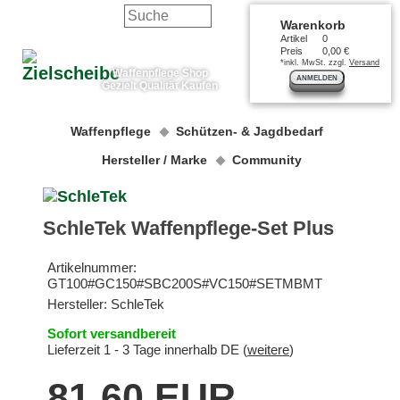
Warenkorb
Artikel
0
Preis
0,00 €
*inkl. MwSt. zzgl.
Versand
Waffenpflege Shop
ANMELDEN
Gezielt Qualität Kaufen
Waffenpflege
Schützen- & Jagdbedarf
Hersteller / Marke
Community
SchleTek Waffenpflege-Set Plus
Artikelnummer:
GT100#GC150#SBC200S#VC150#SETMBMT
Hersteller:
SchleTek
Sofort versandbereit
Lieferzeit 1 - 3 Tage innerhalb DE (
weitere
)
81,60 EUR