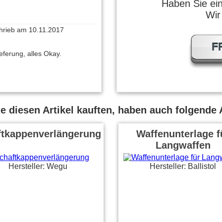
Haben Sie ei
Wir
chrieb am 10.11.2017
F
eferung, alles Okay.
eb am 06.11.2017
 diesen Artikel kauften, haben auch folgende A
tät zu einem Top- Preis,
omplizierte und sehr schnelle
esen
ftkappenverlängerung
Waffenunterlage f
Langwaffen
 am 07.03.2017
Hersteller: Wegu
Hersteller: Ballistol
tungsverhältnis ok. Gummi
te weicher sein.