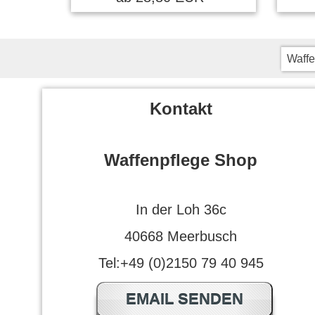
Schnelle L
Waffe
Gerhard T.
Kontakt
Gutes Prod
weìterempf
Waffenpflege Shop
Danke
In der Loh 36c
40668 Meerbusch
Tel:+49 (0)2150 79 40 945
EMAIL SENDEN