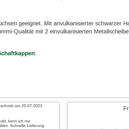
 Büchsen geeignet. Mit anvulkanisierter schwarzer
mi-Qualität mit 2 einvulkanisierten Metallscheib
Schaftkappen
.
 schrieb am 25.09.2023
ieferung prima Qualität
 schrieb am 20.07.2023
F
ukt, kann ich nur
èlen. Schnelle Lieferung.