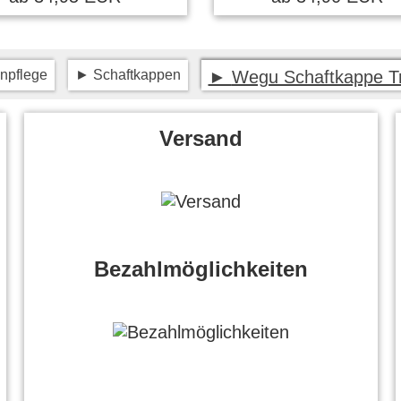
ieferung prima Qualität
npflege
Schaftkappen
Wegu Schaftkappe T
 schrieb am 20.07.2023
Versand
ukt, kann ich nur
èlen. Schnelle Lieferung.
Bezahlmöglichkeiten