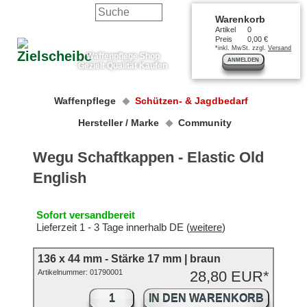
Warenkorb
Artikel
0
Preis
0,00 €
*inkl. MwSt. zzgl.
Versand
Waffenpflege Shop
ANMELDEN
Gezielt Qualität Kaufen
Waffenpflege
Schützen- & Jagdbedarf
Hersteller / Marke
Community
Wegu Schaftkappen - Elastic Old
English
Sofort versandbereit
Lieferzeit 1 - 3 Tage innerhalb DE (
weitere
)
136 x 44 mm - Stärke 17 mm | braun
Artikelnummer:
01790001
28,80 EUR*
IN DEN WARENKORB