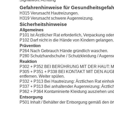
Gefahrenhinweise für Gesundheitsgefa
H315 Verursacht Hautreizungen.
H319 Verursacht schwere Augenreizung.
Sicherheitshinweise
Allgemeines
P101 Ist Ärztlicher Rat erforderlich, Verpackung ode
P102 Darf nicht in die Hände von Kindern gelangen.
Prävention
P264 Nach Gebrauch Hände gründlich waschen.
P280 Schutzhandschuhe / Schutzkleidung / Augensch
Reaktion
P302 + P352 BEI BERÜHRUNG MIT DER HAUT: Mit 
P305 + P351 + P338 BEI KONTAKT MIT DEN AUGEN: E
entfernen. Weiter spülen.
P332 + P313 Bei Hautreizung: Ärztlichen Rat einholen
P337 + P313 Bei anhaltender Augenreizung: Ärztliche
P362 + P364 Kontaminierte Kleidung ausziehen un
Entsorgung
P501 Inhalt / Behälter der Entsorgung gemäß den örtl