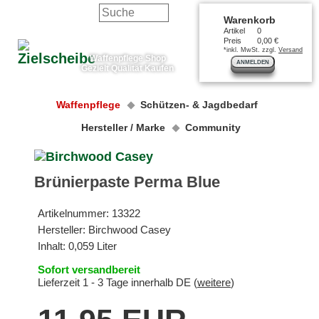
Warenkorb
Artikel
0
Preis
0,00 €
*inkl. MwSt. zzgl.
Versand
Waffenpflege Shop
ANMELDEN
Gezielt Qualität Kaufen
Waffenpflege
Schützen- & Jagdbedarf
Hersteller / Marke
Community
Brünierpaste Perma Blue
Artikelnummer:
13322
Hersteller:
Birchwood Casey
Inhalt: 0,059 Liter
Sofort versandbereit
Lieferzeit 1 - 3 Tage innerhalb DE (
weitere
)