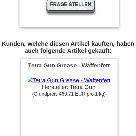
FRAGE STELLEN
Top! völlig unproblematisch
einfach auftragen und ein
gutes Ergebnis
Johann S. schrieb am
02.02.2017
Kunden, welche diesen Artikel kauften, haben
auch folgende Artikel gekauft:
Bin sehr zufrieden,hat gut
funktioniert
Tetra Gun Grease - Waffenfett
Hersteller: Tetra Gun
(Grundpreis 460,71 EUR pro 1 kg)