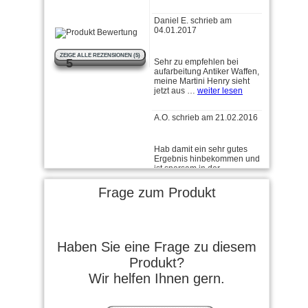
04.01.2017
Sehr zu empfehlen bei
aufarbeitung Antiker Waffen,
ZEIGE ALLE REZENSIONEN (5)
meine Martini Henry sieht
5
jetzt aus …
weiter lesen
A.O. schrieb am 21.02.2016
Hab damit ein sehr gutes
Ergebnis hinbekommen und
ist sparsam in der
Anwendung.
Frage zum Produkt
Matze K schrieb am
31.01.2016
Als Neuling beim brünieren
bin mehr als zufrieden mit
Haben Sie eine Frage zu diesem
dem Produkt und dem
Produkt?
Ergebnis. …
weiter lesen
Wir helfen Ihnen gern.
Kay schrieb am 26.04.2022