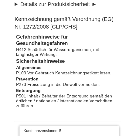
Details zur Produktsicherheit
Kennzeichnung gemäß Verordnung (EG)
Nr. 1272/2008 [CLP/GHS]
Gefahrenhinweise für
Gesundheitsgefahren
H412 Schädlich für Wasserorganismen, mit
Kay schrieb am 26.04.2022
langfristiger Wirkung.
Sicherheitshinweise
Top! völlig unproblematisch
Allgemeines
einfach auftragen und ein
P103 Vor Gebrauch Kennzeichnungsetikett lesen.
gutes Ergebnis
Prävention
P273 Freisetzung in die Umwelt vermeiden.
Entsorgung
Johann S. schrieb am
P501 Inhalt / Behälter der Entsorgung gemäß den
02.02.2017
örtlichen / nationalen / internationalen Vorschriften
zuführen.
Bin sehr zufrieden,hat gut
funktioniert
Kundenrezensionen:
5
Daniel E. schrieb am