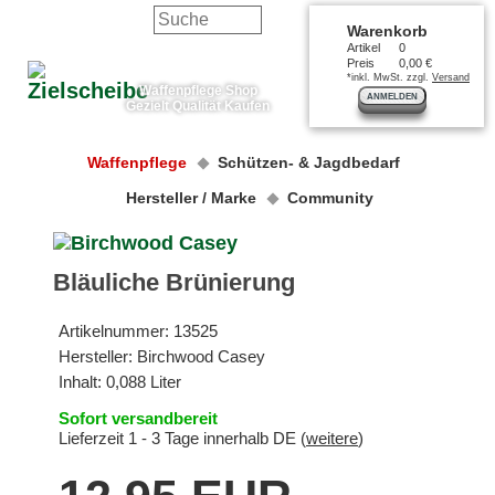
Warenkorb
Artikel
0
Preis
0,00 €
*inkl. MwSt. zzgl.
Versand
Waffenpflege Shop
ANMELDEN
Gezielt Qualität Kaufen
Waffenpflege
Schützen- & Jagdbedarf
Hersteller / Marke
Community
Bläuliche Brünierung
Artikelnummer:
13525
Hersteller:
Birchwood Casey
Inhalt: 0,088 Liter
Sofort versandbereit
Lieferzeit 1 - 3 Tage innerhalb DE (
weitere
)