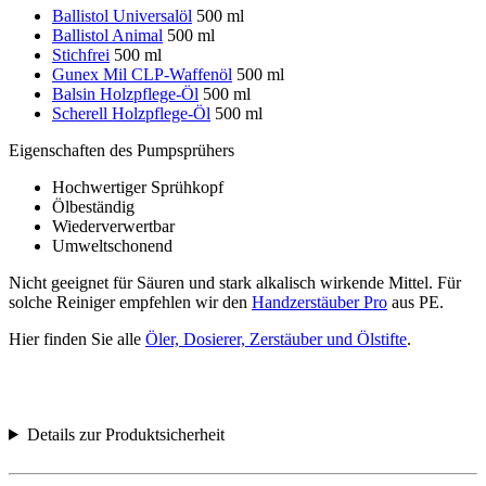
Ballistol Universalöl
500 ml
Ballistol Animal
500 ml
Stichfrei
500 ml
Gunex Mil CLP-Waffenöl
500 ml
Balsin Holzpflege-Öl
500 ml
Scherell Holzpflege-Öl
500 ml
Eigenschaften des Pumpsprühers
Hochwertiger Sprühkopf
Ölbeständig
Wiederverwertbar
Umweltschonend
Nicht geeignet für Säuren und stark alkalisch wirkende Mittel
. Für
solche Reiniger empfehlen wir den
Handzerstäuber Pro
aus PE.
Hier finden Sie alle
Öler, Dosierer, Zerstäuber und Ölstifte
.
Details zur Produktsicherheit