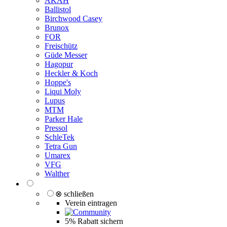
AKAH
Ballistol
Birchwood Casey
Brunox
FOR
Freischütz
Güde Messer
Hagopur
Heckler & Koch
Hoppe's
Liqui Moly
Lupus
MTM
Parker Hale
Pressol
SchleTek
Tetra Gun
Umarex
VFG
Walther
⊗ schließen
Verein eintragen
5% Rabatt sichern