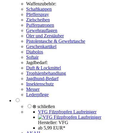
Waffenzubehör:
Schaftkappen
Pfefferspray
Zielscheiben
Pufferpatronen
Gewehrauflagen
Öler und Zerstäuber
Pistolentasche & Gewehrtasche
Geschenkartikel
Diabolos
Softair
Jagdbedarf:
Duft & Lockmittel
Trophäenbehandlung
Jagdhund-Bedarf
Insektenschutz
Messer
Lederpflege
⊗ schließen
VFG Filzpfropfen Laufreiniger
Hersteller: VFG
ab 5,99 EUR*