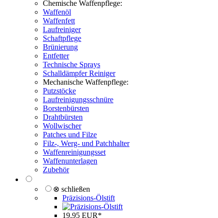
Chemische Waffenpflege:
Waffenöl
Waffenfett
Laufreiniger
Schaftpflege
Brünierung
Entfetter
Technische Sprays
Schalldämpfer Reiniger
Mechanische Waffenpflege:
Putzstöcke
Laufreinigungsschnüre
Borstenbürsten
Drahtbürsten
Wollwischer
Patches und Filze
Filz-, Werg- und Patchhalter
Waffenreinigungsset
Waffenunterlagen
Zubehör
⊗ schließen
Präzisions-Ölstift
19,95 EUR*