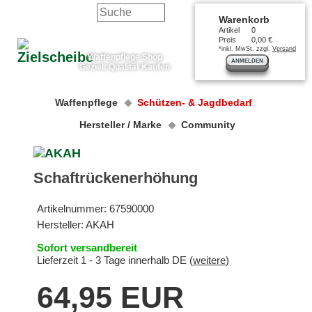
Warenkorb
Artikel
0
Preis
0,00 €
*inkl. MwSt. zzgl.
Versand
Waffenpflege Shop
ANMELDEN
Gezielt Qualität Kaufen
Waffenpflege
Schützen- & Jagdbedarf
Hersteller / Marke
Community
Schaftrückenerhöhung
Artikelnummer:
67590000
Hersteller:
AKAH
Sofort versandbereit
Lieferzeit 1 - 3 Tage innerhalb DE (
weitere
)
64,95 EUR