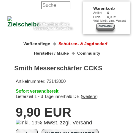
Warenkorb
Artikel
0
Preis
0,00 €
*inkl. MwSt. zzgl.
Versand
Waffenpflege Shop
ANMELDEN
Gezielt Qualität Kaufen
Waffenpflege
Schützen- & Jagdbedarf
Hersteller / Marke
Community
Smith Messerschärfer CCKS
Artikelnummer:
73143000
Sofort versandbereit
Lieferzeit 1 - 3 Tage innerhalb DE (
weitere
)
9,90 EUR