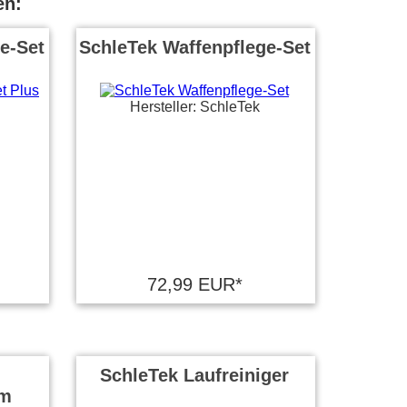
en:
e-Set
SchleTek Waffenpflege-Set
Hersteller: SchleTek
72,99 EUR*
SchleTek Laufreiniger
um