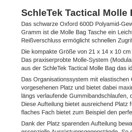
SchleTek Tactical Molle 
Das schwarze Oxford 600D Polyamid-Geweb
Gramm ist die Molle Bag Tasche ein Leich
Reißverschluss ermöglicht schnellen Zugri
Die kompakte Größe von 21 x 14 x 10 cm e
Das praxiserprobte Molle-System (Modular
aus der SchleTek Tactical Molle Bag das i
Das Organisationssystem mit elastischen
vorgesehenen Platz und bietet dabei maxim
längs verlaufende Gummibandschlaufen, die
Diese Aufteilung bietet ausreichend Platz 
flaches Fach bietet zum Beispiel den per
Dank der Platz sparenden Aufteilung bewah
essenzielle Ausrüstungsgegenstände. So gen