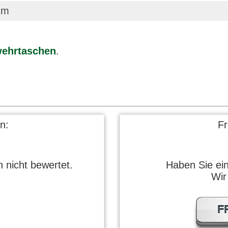
mm
wehrtaschen
.
n:
F
 nicht bewertet.
Haben Sie ei
Wir
F