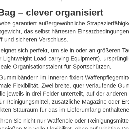
Bag – clever organisiert
e garantiert außergewöhnliche Strapazierfähigke
tgewicht, das selbst härtesten Einsatzbedingunge
ff und sicheren Verschluss.
ignet sich perfekt, um sie in oder an größeren T
 Lightweight Load-carrying Equipment), ursprüngl
deale Organisationstalent für Sportschützen.
 Gummibändern im Inneren fixiert Waffenpflegemit
ale Flexibilität. Zwei breite, quer verlaufende G
 jeweils in drei Felder unterteilt, auf der andere
für Reinigungsmittel, zusätzliche Magazine oder Er
fekten Stauraum für das im Lieferumfang enthalten
ren Sie nicht nur Waffenöle oder Reinigungsmittel
ießen Sie volle Flexibilität, ohne auf wichtige Det