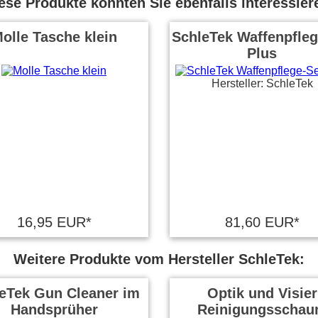
ese Produkte könnten Sie ebenfalls interessier
olle Tasche klein
SchleTek Waffenpfleg
Plus
Hersteller: SchleTek
16,95 EUR*
81,60 EUR*
Weitere Produkte vom Hersteller SchleTek:
eTek Gun Cleaner im
Optik und Visier
Handsprüher
Reinigungsscha