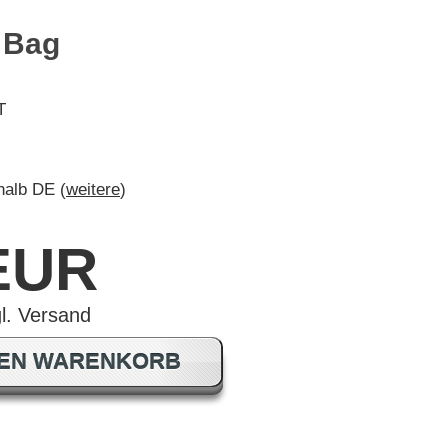
e Bag
T
rhalb DE (
weitere
)
 EUR
DEN WARENKORB