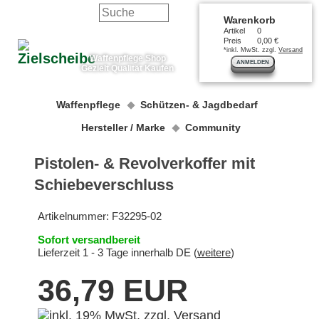
Warenkorb
Artikel
0
Preis
0,00 €
*inkl. MwSt. zzgl.
Versand
Waffenpflege Shop
ANMELDEN
Gezielt Qualität Kaufen
Waffenpflege
Schützen- & Jagdbedarf
Hersteller / Marke
Community
Pistolen- & Revolverkoffer mit
Schiebeverschluss
Artikelnummer:
F32295-02
Sofort versandbereit
Lieferzeit 1 - 3 Tage innerhalb DE (
weitere
)
36,79 EUR